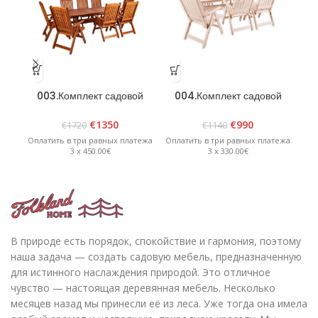
003.Комплект садовой
004.Комплект садовой
0
мебели »Bavaria 8»
мебели »Bavaria 6» Белый
ме
Коричневый
€
1350
€
990
€
1720
€
1140
Оплатить в три равных платежа
Оплатить в три равных платежа
Опл
3 x 450.00€
3 x 330.00€
В природе есть порядок, спокойствие и гармония, поэтому
наша задача — создать садовую мебель, предназначенную
для истинного наслаждения природой. Это отличное
чувство — настоящая деревянная мебель. Несколько
месяцев назад мы принесли её из леса. Уже тогда она имела