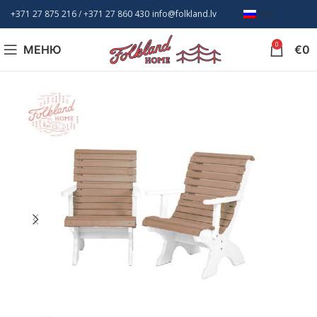
+371 27 875 216
/ +
371 27 860 430
info@folkland.lv
RU
0
МЕНЮ
€
0