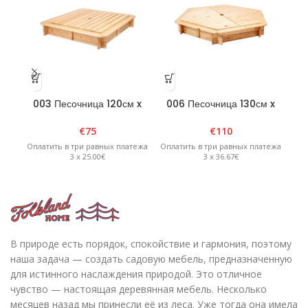
003 Песочница 120см x
006 Песочница 130см x
0
120см x 20см
130см x H20см
четырехугольная со
шестиугольная со съемной
€
75
€
110
съемной крышкой натурал
крышкой — Натурал
р
Оплатить в три равных платежа
Оплатить в три равных платежа
Опл
3 x 25.00€
3 x 36.67€
В природе есть порядок, спокойствие и гармония, поэтому
наша задача — создать садовую мебель, предназначенную
для истинного наслаждения природой. Это отличное
чувство — настоящая деревянная мебель. Несколько
месяцев назад мы принесли её из леса. Уже тогда она имела