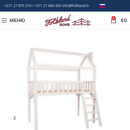
+371 27 875 216
/ +
371 27 860 430
info@folkland.lv
RU
0
МЕНЮ
€
0