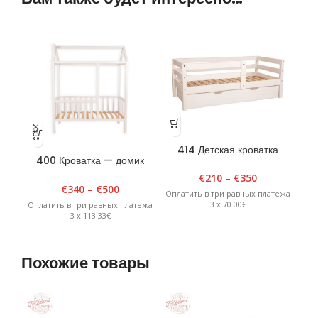
414 Детская кроватка
400 Кроватка — домик
4
«Улла» 80 см х 150 см,
90см х 180см х H175см
белая
€
210
–
€
350
Белая
€
340
–
€
500
Оплатить в три равных платежа
3 x 70.00€
Оплатить в три равных платежа
Опл
3 x 113.33€
Похожие товары