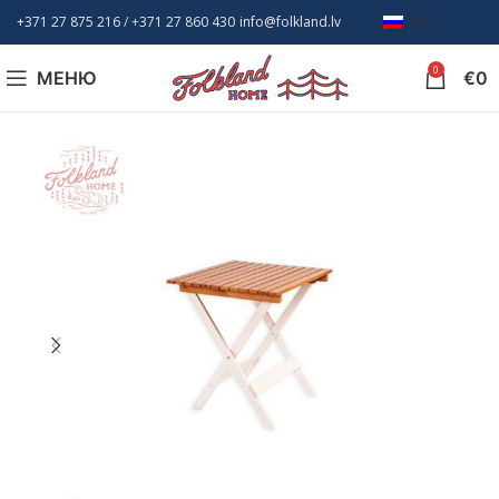
+371 27 875 216
/ +
371 27 860 430
info@folkland.lv
RU
0
МЕНЮ
€
0