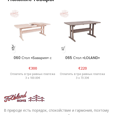
060 Стол »Бавария» с
065 Стол »LOLAND»
дополнительной секцией
графит
белый
€
300
€
220
Оплатить в три равных платежа
Оплатить в три равных платежа
Опл
3 x 100.00€
3 x 73.33€
В природе есть порядок, спокойствие и гармония, поэтому