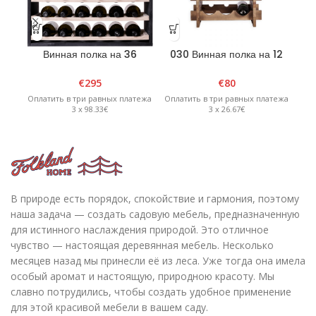
Винная полка на 36
030 Винная полка на 12
0
бутылок, сосна, черная.
бутылок — графит
€
295
€
80
Оплатить в три равных платежа
Оплатить в три равных платежа
Опл
3 x 98.33€
3 x 26.67€
В природе есть порядок, спокойствие и гармония, поэтому
наша задача — создать садовую мебель, предназначенную
для истинного наслаждения природой. Это отличное
чувство — настоящая деревянная мебель. Несколько
месяцев назад мы принесли её из леса. Уже тогда она имела
особый аромат и настоящую, природною красоту. Мы
славно потрудились, чтобы создать удобное применение
для этой красивой мебели в вашем саду.