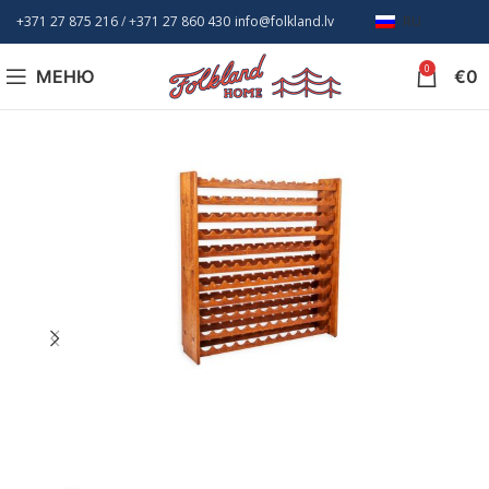
+371 27 875 216
/ +
371 27 860 430
info@folkland.lv
RU
0
МЕНЮ
€
0