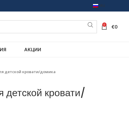
RU
0
€
0
ИЯ
АКЦИИ
ля детской кровати/домика
я детской кровати/