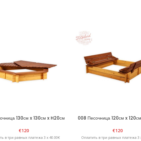
очница 130см x 130см x H20см
008 Песочница 120см x 120см
ольная со съемной крышкой —
четырехугольная с раскладной
коричневая/желтая
— коричневый/желты
€
120
€
120
ть в три равных платежа 3 x 40.00€
Оплатить в три равных платежа 3 x