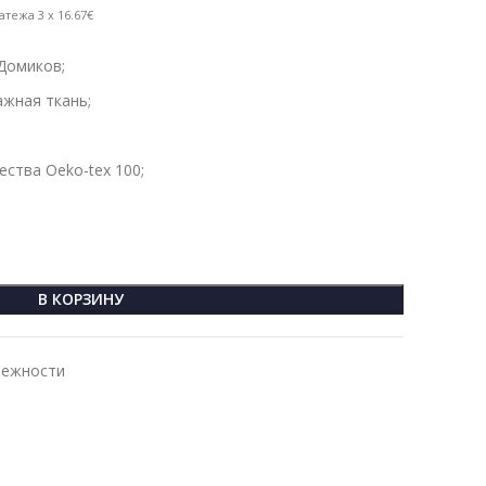
атежа 3 x 16.67€
Домиков;
жная ткань;
ства Oeko-tex 100;
В КОРЗИНУ
лежности