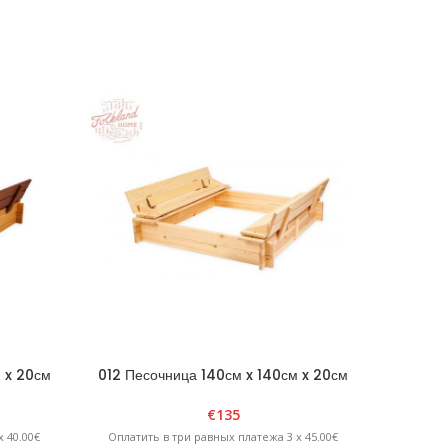
 x 20см
012 Песочница 140см x 140см x 20см
016 Пес
 крышкой
четырехугольная с раскладной крышкой
четырехуг
й
— Натурал
€
135
 40.00€
Оплатить в три равных платежа 3 x 45.00€
Оплатит