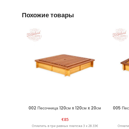
Похожие товары
002 Песочница 120см x 120см x 20см
005 Пес
четырехугольная со съемной крышкой —
шестиуг
коричневая/желтая
€
85
Оплатить в три равных платежа 3 x 28.33€
Оплати