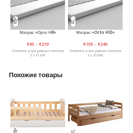
Матрас «Орто Н8»
Матрас «Orto H10»
€
95
–
€
210
€
105
–
€
240
Оплатить в три равных платежа
Оплатить в три равных платежа
Опл
3 x 31.67€
3 x 35.00€
Похожие товары