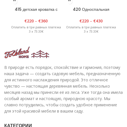
415 детская кроватка с
420 Односпальная
Дв
ящиком 80 cm x 150 cm
деревянная кровать для
Белый/Лак
подростка 110 x 2100 см
€
220
–
€
360
€
220
–
€
430
Оплатить в три равных платежа
Оплатить в три равных платежа
Опл
3 x 73.33€
3 x 73.33€
В природе есть порядок, спокойствие и гармония, поэтому
наша задача — создать садовую мебель, предназначенную
для истинного наслаждения природой. Это отличное
чувство — настоящая деревянная мебель. Несколько
месяцев назад мы принесли её из леса. Уже тогда она имела
особый аромат и настоящую, природною красоту. Мы
славно потрудились, чтобы создать удобное применение
для этой красивой мебели в вашем саду.
КАТЕГОРИИ