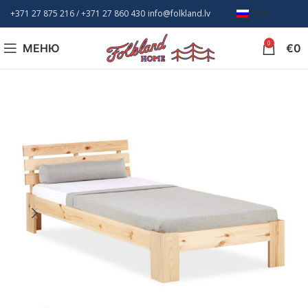
+371 27 875 216
/ +
371 27 860 430
info@folkland.lv
RU
0
МЕНЮ
€
0