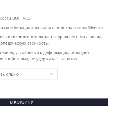
ткости BUFFALO.
з комбинации кокосового волокна и пены Silvertex.
​из
кокосового волокна
, натурального материала,
опедическую стойкость.
ериал, устойчивый к деформации, обладает
и свойствами, не удерживает запахов.
В КОРЗИНУ