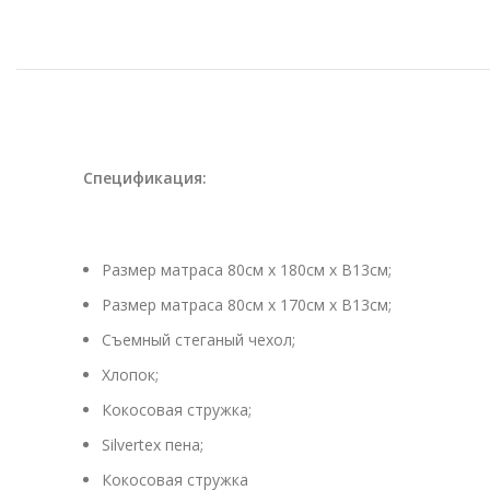
Спецификация
:
Размер матраса 80см х 180см х В13см;
Размер матраса 80см х 170см х В13см;
Съемный стеганый чехол;
Хлопок;
Кокосовая стружка;
Silvertex пена;
Кокосовая стружка