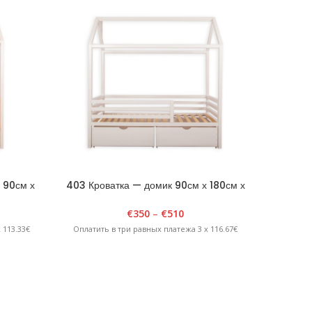
 90см х
403 Кроватка — домик 90см х 180см х
404 Дв
овая
H175см Белая
90см
€
350
–
€
510
 113.33€
Оплатить в три равных платежа 3 x 116.67€
Оплатит