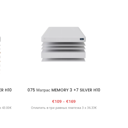
ER H10
075 Матрас MEMORY 3 +7 SILVER H10
077 
€
109
–
€
169
 43.00€
Оплатить в три равных платежа 3 x 36.33€
Оплатит