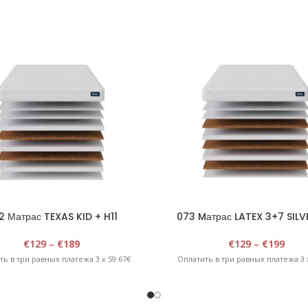
2 Матрас TEXAS KID + H11
073 Mатрас LATEX 3+7 SILV
€
129
–
€
189
€
129
–
€
199
ть в три равных платежа 3 x 59.67€
Оплатить в три равных платежа 3 x