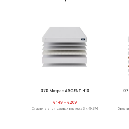
070 Mатрас ARGENT H10
07
€
149
–
€
209
Оплатить в три равных платежа 3 x 49.67€
Оплати