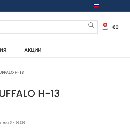
RU
0
€
0
ИЯ
АКЦИИ
UFFALO H-13
BUFFALO H-13
атежа 3 x 56.33€