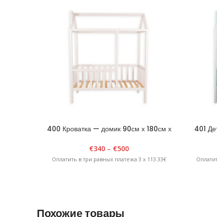
400 Кроватка — домик 90см х 180см х
401 Де
H175см Белая
180
€
340
–
€
500
Оплатить в три равных платежа 3 x 113.33€
Оплатит
Похожие товары