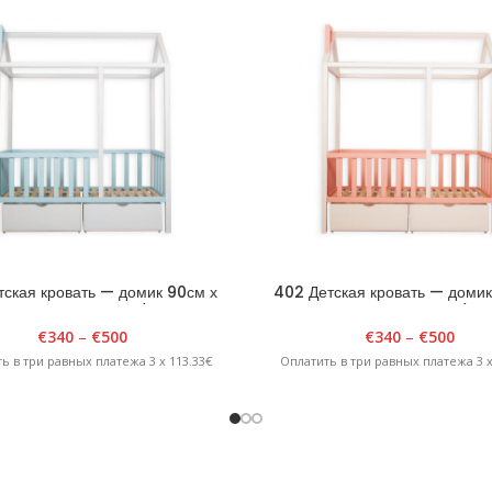
тская кровать — домик 90см х
402 Детская кровать — домик
см х H185см Белая/Синяя
180см х H185см Белая/Роз
€
340
–
€
500
€
340
–
€
500
ь в три равных платежа 3 x 113.33€
Оплатить в три равных платежа 3 x